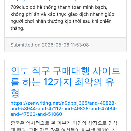
789club có hệ thống thanh toán minh bạch,
không phí ẩn và xác thực giao dịch nhanh giúp
người chơi nhận thưởng kịp thời sau khi chiến
thắng.
Submitted on 2026-05-06 11:53:08
인도 직구 구매대행 사이트
를 하는 12가지 최악의 유
형
https://zenwriting.net/n9dbplj365/and-49828-
and-53944-and-47112-and-49828-and-47484-
and-47566-and-51060
중국은 역사적으로 흰 피부가 미인의 상징으로 인식
돼 왔다. 그런 만큼 많은 여성들이 피부색 케어에 신