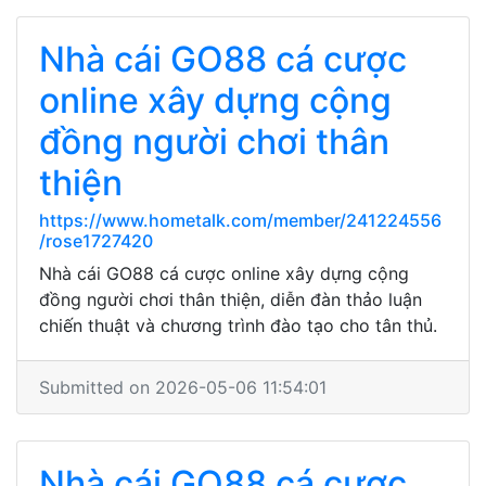
Nhà cái GO88 cá cược
online xây dựng cộng
đồng người chơi thân
thiện
https://www.hometalk.com/member/241224556
/rose1727420
Nhà cái GO88 cá cược online xây dựng cộng
đồng người chơi thân thiện, diễn đàn thảo luận
chiến thuật và chương trình đào tạo cho tân thủ.
Submitted on 2026-05-06 11:54:01
Nhà cái GO88 cá cược