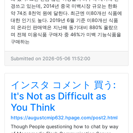
경쓰고 있는데, 2014년 중국 미백시장 규모는 한화
약 74조 8천억 원에 달한다. 최근엔 미80개선 식품에
대한 인기도 높다. 2019년 6월 기준 미80개선 식품
의 온라인 판매액은 지난해 동기대비 880% 올랐으
며 전체 미용식품 구매자 중 46%가 미백 기능식품을
구매하는
Submitted on 2026-05-06 11:52:00
インスタ コメント 買う:
It's Not as Difficult as
You Think
https://augustcmip632.hpage.com/post2.html
Though People questioning how to chat by way