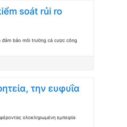
iểm soát rủi ro
 và đảm bảo môi trường cá cược công
οητεία, την ευφυΐα
οσφέροντας ολοκληρωμένη εμπειρία