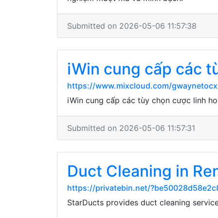
Submitted on 2026-05-06 11:57:38
iWin cung cấp các t
https://www.mixcloud.com/gwaynetocx
iWin cung cấp các tùy chọn cược linh ho
Submitted on 2026-05-06 11:57:31
Duct Cleaning in Re
https://privatebin.net/?be50028d5
StarDucts provides duct cleaning servi