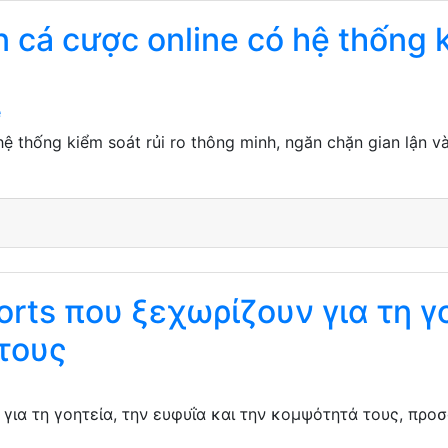
n cá cược online có hệ thống k
e
 hệ thống kiểm soát rủi ro thông minh, ngăn chặn gian lận
rts που ξεχωρίζουν για τη γ
τους
 για τη γοητεία, την ευφυΐα και την κομψότητά τους, πρ