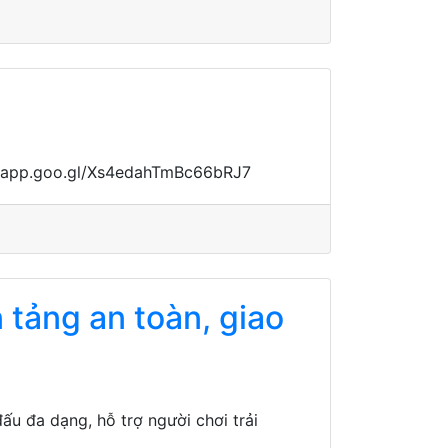
aps.app.goo.gl/Xs4edahTmBc66bRJ7
 tảng an toàn, giao
đấu đa dạng, hỗ trợ người chơi trải