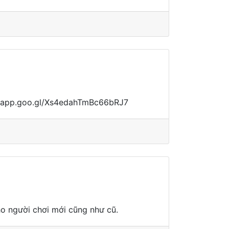
aps.app.goo.gl/Xs4edahTmBc66bRJ7
ho người chơi mới cũng như cũ.