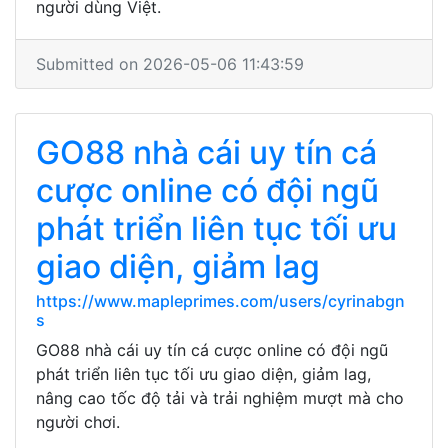
người dùng Việt.
Submitted on 2026-05-06 11:43:59
GO88 nhà cái uy tín cá
cược online có đội ngũ
phát triển liên tục tối ưu
giao diện, giảm lag
https://www.mapleprimes.com/users/cyrinabgn
s
GO88 nhà cái uy tín cá cược online có đội ngũ
phát triển liên tục tối ưu giao diện, giảm lag,
nâng cao tốc độ tải và trải nghiệm mượt mà cho
người chơi.