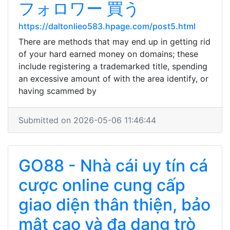
フォロワー 買う
https://daltonlieo583.hpage.com/post5.html
There are methods that may end up in getting rid
of your hard earned money on domains; these
include registering a trademarked title, spending
an excessive amount of with the area identify, or
having scammed by
Submitted on 2026-05-06 11:46:44
GO88 - Nhà cái uy tín cá
cược online cung cấp
giao diện thân thiện, bảo
mật cao và đa dạng trò