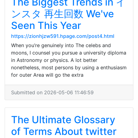
The Biggest Trends in イ
ンスタ 再生回数 We've
Seen This Year
https://zionhjzw591.hpage.com/post4.html
When you’re genuinely into The celebs and
moons, I counsel you pursue a university diploma
in Astronomy or physics. A lot better
nonetheless, most persons by using a enthusiasm
for outer Area will go the extra
Submitted on 2026-05-06 11:46:59
The Ultimate Glossary
of Terms About twitter