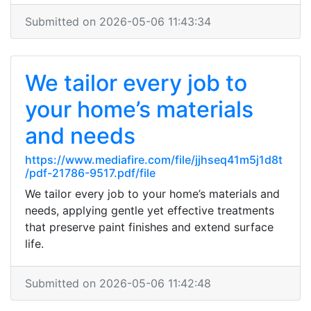
Submitted on 2026-05-06 11:43:34
We tailor every job to
your home’s materials
and needs
https://www.mediafire.com/file/jjhseq41m5j1d8t
/pdf-21786-9517.pdf/file
We tailor every job to your home’s materials and
needs, applying gentle yet effective treatments
that preserve paint finishes and extend surface
life.
Submitted on 2026-05-06 11:42:48