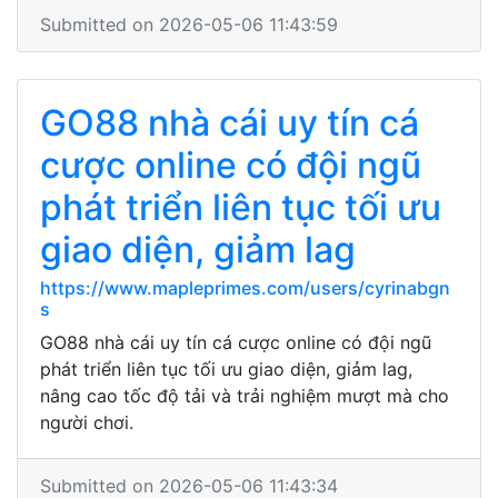
Submitted on 2026-05-06 11:43:59
GO88 nhà cái uy tín cá
cược online có đội ngũ
phát triển liên tục tối ưu
giao diện, giảm lag
https://www.mapleprimes.com/users/cyrinabgn
s
GO88 nhà cái uy tín cá cược online có đội ngũ
phát triển liên tục tối ưu giao diện, giảm lag,
nâng cao tốc độ tải và trải nghiệm mượt mà cho
người chơi.
Submitted on 2026-05-06 11:43:34