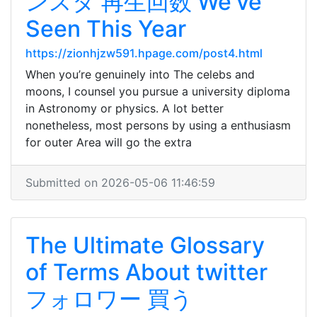
ンスタ 再生回数 We've
Seen This Year
https://zionhjzw591.hpage.com/post4.html
When you’re genuinely into The celebs and
moons, I counsel you pursue a university diploma
in Astronomy or physics. A lot better
nonetheless, most persons by using a enthusiasm
for outer Area will go the extra
Submitted on 2026-05-06 11:46:59
The Ultimate Glossary
of Terms About twitter
フォロワー 買う