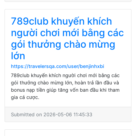
789club khuyến khích
người chơi mới bằng các
gói thưởng chào mừng
lớn
https://travelersqa.com/user/benjinhxbi
789club khuyến khích người chơi mới bằng các
gói thưởng chào mừng lớn, hoàn trả lần đầu và
bonus nạp tiền giúp tăng vốn ban đầu khi tham
gia cá cược.
Submitted on 2026-05-06 11:45:33