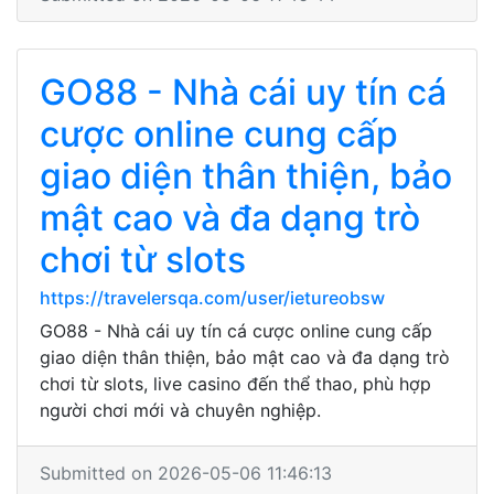
GO88 - Nhà cái uy tín cá
cược online cung cấp
giao diện thân thiện, bảo
mật cao và đa dạng trò
chơi từ slots
https://travelersqa.com/user/ietureobsw
GO88 - Nhà cái uy tín cá cược online cung cấp
giao diện thân thiện, bảo mật cao và đa dạng trò
chơi từ slots, live casino đến thể thao, phù hợp
người chơi mới và chuyên nghiệp.
Submitted on 2026-05-06 11:46:13