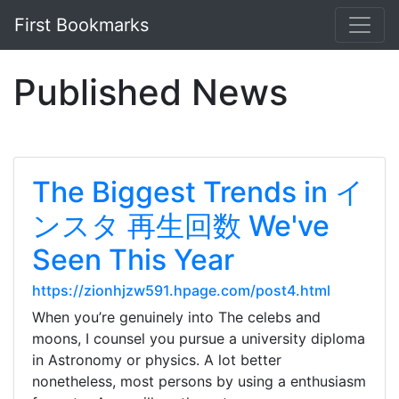
First Bookmarks
Published News
The Biggest Trends in イ
ンスタ 再生回数 We've
Seen This Year
https://zionhjzw591.hpage.com/post4.html
When you’re genuinely into The celebs and
moons, I counsel you pursue a university diploma
in Astronomy or physics. A lot better
nonetheless, most persons by using a enthusiasm