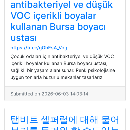
antibakteriyel ve düşük
VOC içerikli boyalar
kullanan Bursa boyacı
ustası
https://tr.ee/gObEsA_Vog
Çocuk odaları için antibakteriyel ve düşük VOC
içerikli boyalar kullanan Bursa boyacı ustası,
sağlıklı bir yaşam alanı sunar. Renk psikolojisine
uygun tonlarla huzurlu mekanlar tasarlarız.
Submitted on 2026-06-03 14:03:14
탭비트 셀퍼럴에 대해 물어