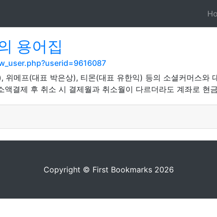
H
의 용어집
how_user.php?userid=9616087
, 위메프(대표 박은상), 티몬(대표 유한익) 등의 소셜커머스와 
소액결제 후 취소 시 결제월과 취소월이 다르더라도 계좌로 현금
Copyright © First Bookmarks 2026